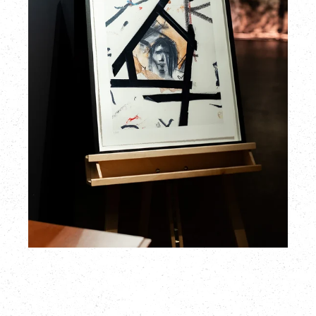
定
プ
レ
ミ
ア
ム
ア
ー
ト
プ
リ
ン
ト