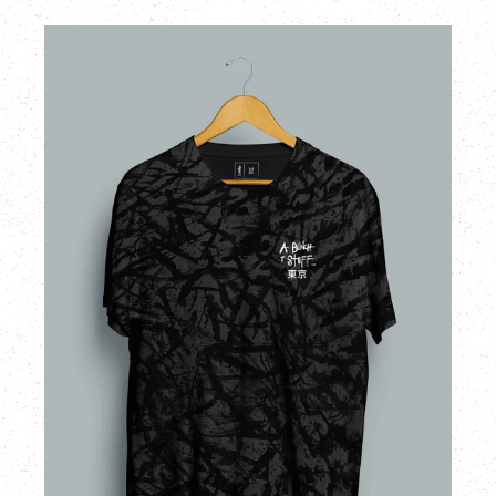
(発
(発
ABOS
送
送
LOGO
は
は
TOKYO
5
5
LIMITED
月
月
-
31
31
ヴ
日
日
ィ
順
順
ン
次
次
テ
ー
発
発
ジ
送
送
ブ
予
予
ラ
定)
定)
ッ
ク
T
シ
ャ
ツ