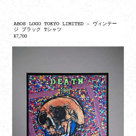
ABOS LOGO TOKYO LIMITED - ヴィンテー
ジ ブラック Tシャツ
¥7,700
REGULAR
PRICE
DEATH
BY
CONFETTTTI
(2024)
-
世
界
限
定
100
部
の
み、
サ