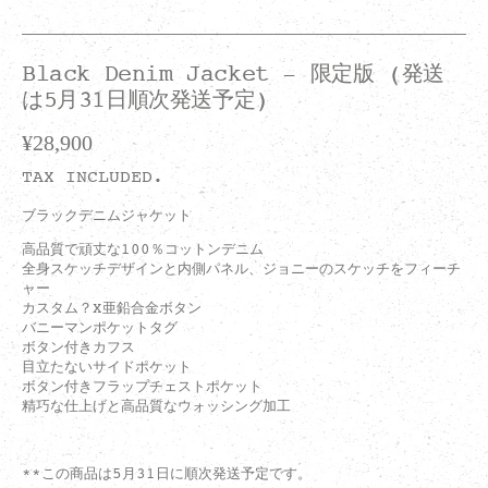
Black Denim Jacket - 限定版 (発送
は5月31日順次発送予定)
¥28,900
REGULAR
PRICE
TAX INCLUDED.
ブラックデニムジャケット
高品質で頑丈な100％コットンデニム
全身スケッチデザインと内側パネル、ジョニーのスケッチをフィーチ
ャー
カスタム？X亜鉛合金ボタン
バニーマンポケットタグ
ボタン付きカフス
目立たないサイドポケット
ボタン付きフラップチェストポケット
精巧な仕上げと高品質なウォッシング加工
**この商品は5月31日に順次発送予定です。