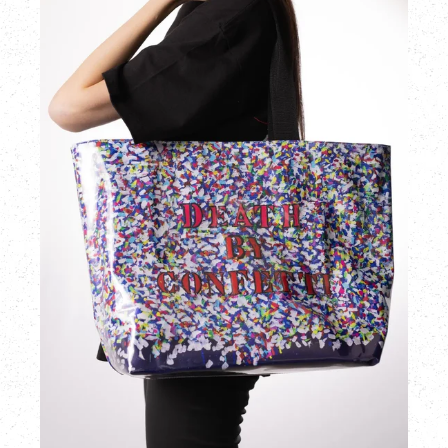
-
プ
ラ
ス
チ
ッ
ク
コ
ー
テ
ィ
ン
グ
ト
ー
ト
バ
ッ
グ