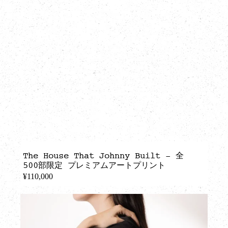
The House That Johnny Built - 全
500部限定 プレミアムアートプリント
¥110,000
REGULAR
PRICE
DEATH
BY
CONFETTI