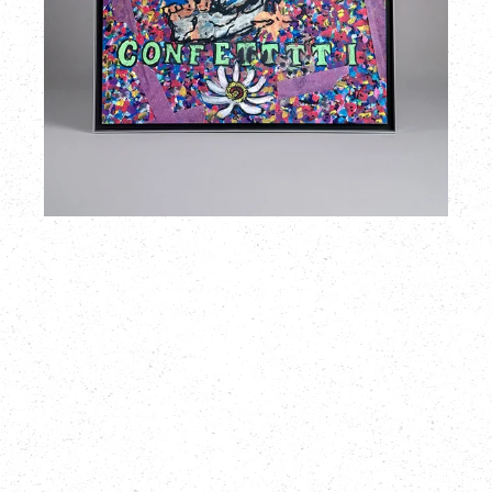
イ
ン
入
り
LITO
HI-
RND
プ
リ
ン
ト