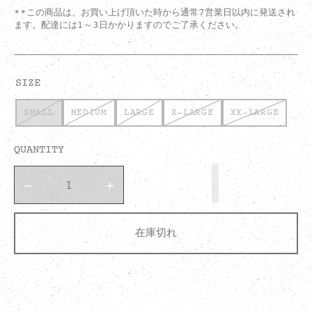
**この商品は、お買い上げ頂いた時から通常7営業日以内に発送され
ます。配達には1～3日かかりますのでご了承ください。
SIZE
SMALL
MEDIUM
LARGE
X-LARGE
XX-LARGE
VARIANT
VARIANT
VARIANT
VARIANT
VARIANT
SOLD
SOLD
SOLD
SOLD
SOLD
OUT
OUT
OUT
OUT
OUT
QUANTITY
OR
OR
OR
OR
OR
UNAVAILABLE
UNAVAILABLE
UNAVAILABLE
UNAVAILABLE
UNAVAILAB
Decrease
Increase
quantity
quantity
for
for
Black
Black
在庫切れ
Denim
Denim
Jacket
Jacket
-
-
限
限
定
定
版
版