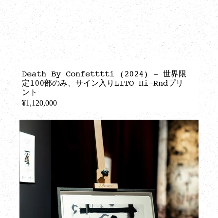
Death By Confetttti (2024) - 世界限
定100部のみ、サイン入りLITO Hi-Rndプリ
ント
¥1,120,000
REGULAR
PRICE
THE
HOUSE
THAT
JOHNNY
BUILT
-
全
500
部
限