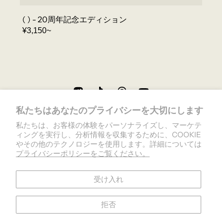
( ) - 20周年記念エディション
REGULAR
¥3,150~
PRICE
私たちはあなたのプライバシーを大切にします
私たちは、お客様の体験をパーソナライズし、マーケテ
ィングを実行し、分析情報を収集するために、COOKIE
やその他のテクノロジーを使用します。詳細については
プライバシーポリシーをご覧ください。
受け入れ
プライバシーポリシー
返金ポリシー
利用規約
拒否
Cookie設定
特定商取引に関する法律に基づく表記