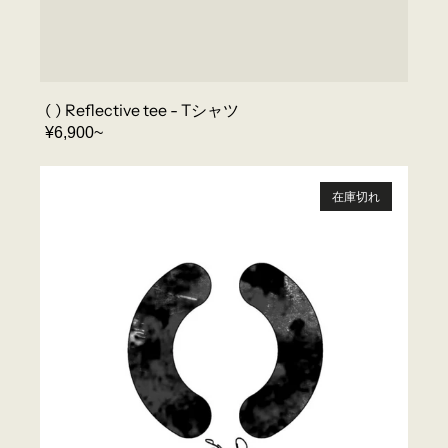
( ) Reflective tee - Tシャツ
REGULAR
¥6,900~
PRICE
(
)
在庫切れ
-
20
周
年
記
念
エ
デ
ィ
シ
ョ