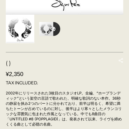
( )
REGULAR
¥2,350
PRICE
TAX INCLUDED.
2002年にリリースされた3枚目のスタジオLP。
全編、“ホープランデ
ィック”という架空の言語で歌われた、明確な歌詞のない本作。
36秒
の静寂を挟み2つのパートに分かれており、前半は明るく、希望に満
ちたトーンが占めているのに対し、後半はより寒々としたメランコリ
ックな雰囲気に包まれた作風となっている。中でも8曲目の
「UNTITLED #8 (POPPLAGID)」は、発表されて以来、ライヴを締め
くくる曲として必聴の名曲。