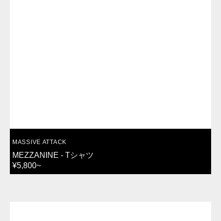
VENDOR:
MASSIVE ATTACK
MEZZANINE - Tシャツ
REGULAR
¥5,800~
PRICE
CITY
POP