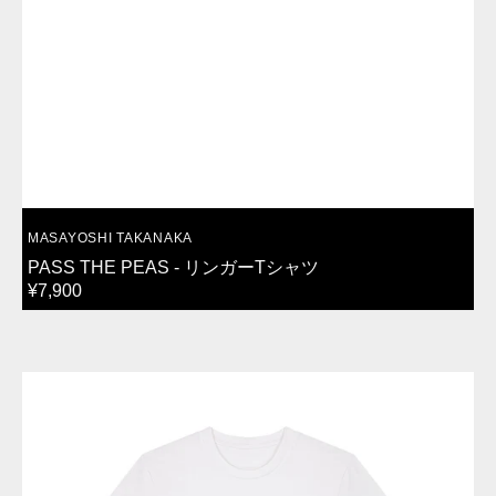
VENDOR:
MASAYOSHI TAKANAKA
PASS THE PEAS - リンガーTシャツ
REGULAR
¥7,900
PRICE
MEZZANINE
-
T
シ
ャ