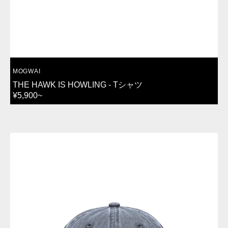
VENDOR:
MOGWAI
THE HAWK IS HOWLING - Tシャツ
REGULAR
¥5,900~
PRICE
TAKANAKA
キ
ャ
ッ
プ