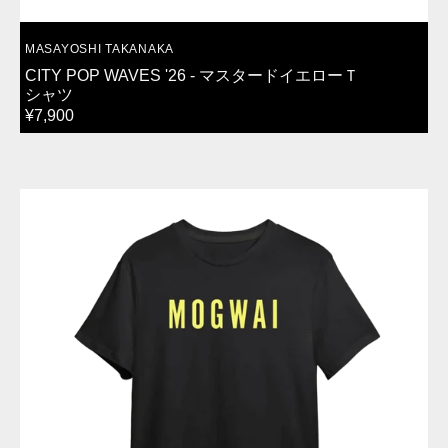
VENDOR:
MASAYOSHI TAKANAKA
CITY POP WAVES '26 - マスタードイエローＴ
シャツ
REGULAR
¥7,900
PRICE
THE
HAWK
IS
HOWLING
-
T
シ
ャ
ツ