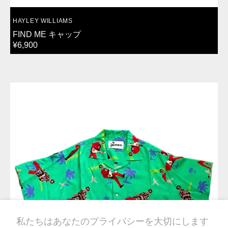
VENDOR:
HAYLEY WILLIAMS
FIND ME キャップ
REGULAR
¥6,900
PRICE
ア
ロ
ハ
シ
ャ
ツ
私たちはあなたのプライバシーを大切にします