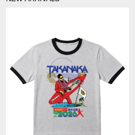
PASS
THE
PEAS
-
リ
ン
ガ
ー
T
シ
ャ
ツ