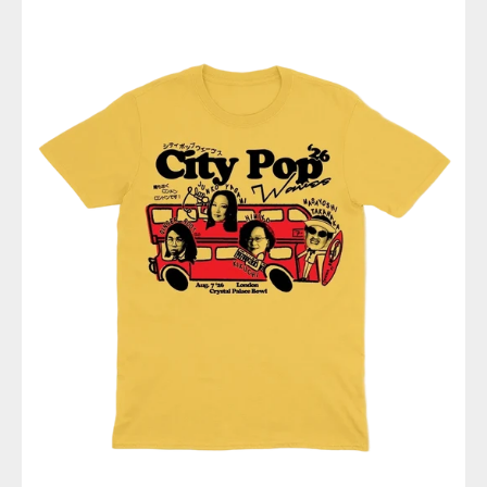
WAVES
'26
-
マ
ス
タ
ー
ド
イ
エ
ロ
ー
Ｔ
シ
ャ
ツ