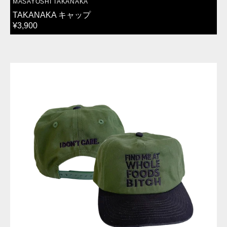
VENDOR:
MASAYOSHI TAKANAKA
TAKANAKA キャップ
REGULAR
¥3,900
PRICE
FIND
ME
キ
ャ
ッ
プ